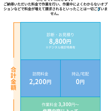
ご納得いただいた料金で作業を行い、作業中によくわからないオプ
ションなどで料金が増えて請求されるといったことは一切ございま
せん。
診断・お見積り
8,800
円
※デジタル検診特典有
訪問料金
持込/宅配
2,200
0
円
円
3,300
作業料金
円～