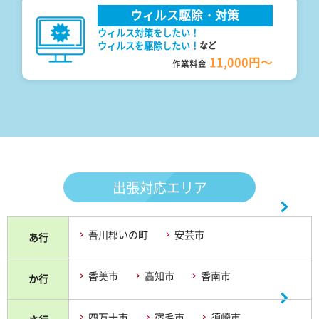
ウィルス駆除・対策
ウィルス対策をしたい！
ウィルスを駆除したい！
など
11,000円～
作業料金
出張対応エリア
吾川郡いの町
安芸市
あ行
香美市
高知市
香南市
か行
四万十市
宿毛市
須崎市