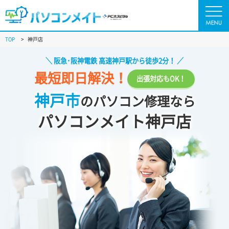
TOP
>
神戸店
阪急･阪神電鉄 高速神戸駅から徒歩2分！
最短即日解決！
出張対応もOK！
神戸市
のパソコン修理なら
パソコンメイト神戸店