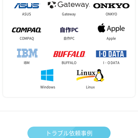
ASUS
Gateway
ONKYO
COMPAQ
自作PC
Apple
IBM
BUFFALO
I・O DATA
Windows
Linux
トラブル依頼事例