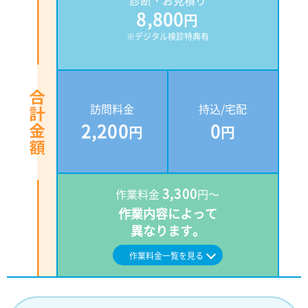
診断・お見積り
8,800
円
※デジタル検診特典有
訪問料金
持込/宅配
2,200
0
円
円
3,300
作業料金
円～
作業内容によって
異なります。
作業料金一覧を見る