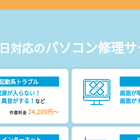
パソコン修理サ
日対応の
起動系トラブル
電源が入らない！
画面が
！異音がする！
画面が
など
24,200円～
作業料金
・インターネット