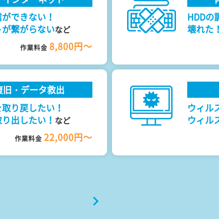
信ができない！
HDDの
トが繋がらない
壊れた
など
8,800円～
作業料金
復旧・データ救出
を取り戻したい！
ウィル
取り出したい！
ウィル
など
22,000円～
作業料金