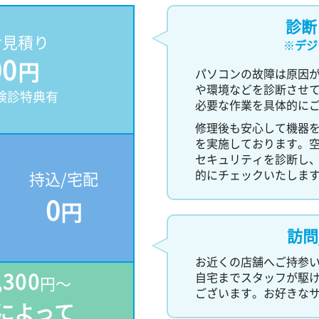
診断
お見積り
※
デジ
00
円
パソコンの故障は原因
や環境などを診断させ
検診特典有
必要な作業を具体的に
修理後も安心して機器
を実施しております。
セキュリティを診断し
的にチェックいたしま
持込/宅配
0
円
訪問
お近くの店舗へご持参
,300
自宅までスタッフが駆
円～
ございます。お好きな
によって