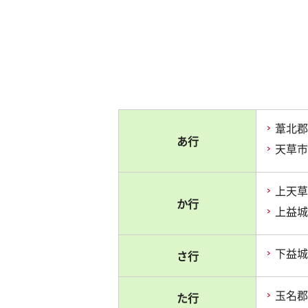
葦北郡
あ行
天草市
上天草
か行
上益城
下益城
さ行
玉名郡
た行