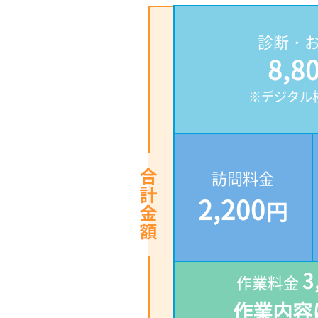
診断・
8,8
※デジタル
訪問料金
2,200
円
3
作業料金
作業内容