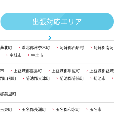
出張対応エリア
芦北町
葦北郡津奈木町
阿蘇郡西原村
阿蘇郡南阿
宇城市
宇土市
市
上益城郡嘉島町
上益城郡甲佐町
上益城郡益城
郡山都町
菊池郡大津町
菊池郡菊陽町
菊池市
郡美里町
玉東町
玉名郡長洲町
玉名郡和水町
玉名市