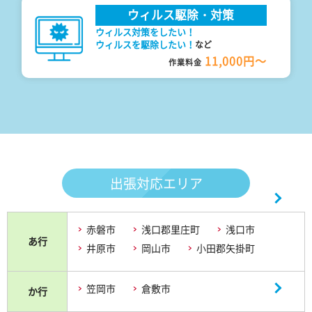
ウィルス駆除・対策
ウィルス対策をしたい！
ウィルスを駆除したい！
など
11,000円～
作業料金
出張対応エリア
赤磐市
浅口郡里庄町
浅口市
あ行
井原市
岡山市
小田郡矢掛町
笠岡市
倉敷市
か行