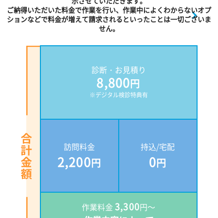
示させていただきます。
ご納得いただいた料金で作業を行い、作業中によくわからないオプ
ションなどで料金が増えて請求されるといったことは一切ございま
せん。
診断・お見積り
8,800
円
※デジタル検診特典有
訪問料金
持込/宅配
2,200
0
円
円
3,300
作業料金
円～