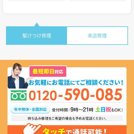
駆けつけ修理
来店修理